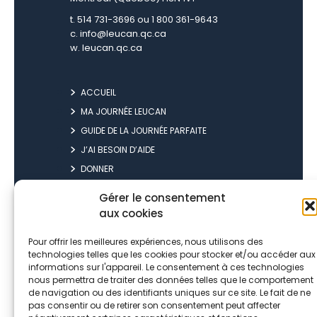
t. 514 731-3696 ou 1 800 361-9643
c.
info@leucan.qc.ca
w.
leucan.qc.ca
ACCUEIL
MA JOURNÉE LEUCAN
GUIDE DE LA JOURNÉE PARFAITE
J’AI BESOIN D’AIDE
DONNER
À PROPOS DE LEUCAN
Gérer le consentement
CONDITIONS D’UTILISATION
aux cookies
POLITIQUE DE CONFIDENTIALITÉ
Pour offrir les meilleures expériences, nous utilisons des
technologies telles que les cookies pour stocker et/ou accéder aux
informations sur l'appareil. Le consentement à ces technologies
nous permettra de traiter des données telles que le comportement
ME CONNECTER
de navigation ou des identifiants uniques sur ce site. Le fait de ne
pas consentir ou de retirer son consentement peut affecter