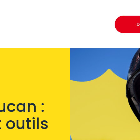
D
eucan :
outils