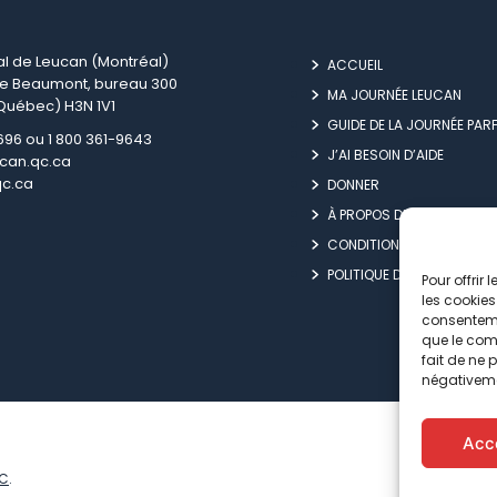
al de Leucan (Montréal)
ACCUEIL
ue Beaumont, bureau 300
MA JOURNÉE LEUCAN
Québec) H3N 1V1
GUIDE DE LA JOURNÉE PARF
3696 ou 1 800 361-9643
J’AI BESOIN D’AIDE
can.qc.ca
qc.ca
DONNER
À PROPOS DE LEUCAN
CONDITIONS D’UTILISATIO
POLITIQUE DE CONFIDENTIA
Pour offrir
les cookies
consenteme
que le comp
fait de ne 
négativeme
Acc
IC
.