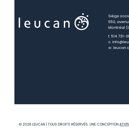
Siège soci
550, aven
Montréal (
t. 514 731-
c.
info@leu
w.
leucan.
© 2026 LEUCAN | TOUS DROITS RÉSERVÉS. UNE CONCEPTION
ATYP