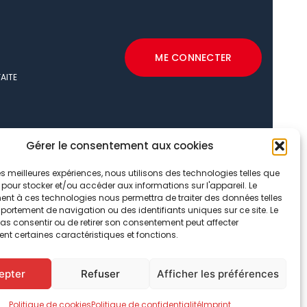
ME CONNECTER
AITE
Gérer le consentement aux cookies
N
LITÉ
 les meilleures expériences, nous utilisons des technologies telles que
 pour stocker et/ou accéder aux informations sur l'appareil. Le
nt à ces technologies nous permettra de traiter des données telles
ortement de navigation ou des identifiants uniques sur ce site. Le
pas consentir ou de retirer son consentement peut affecter
nt certaines caractéristiques et fonctions.
epter
Refuser
Afficher les préférences
Politique de cookies
Politique de confidentialité
Imprint