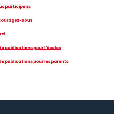
us participons
ncouragez-nous
rci
e publications pour l’écoles
e publications pour les parents